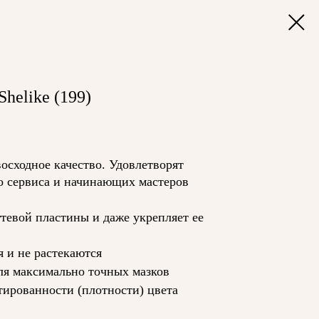
helike (199)
осходное качество. Удовлетворят
о сервиса и начинающих мастеров
гтевой пластины и даже укрепляет ее
я и не растекаются
ля максимально точных мазков
тированности (плотности) цвета