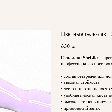
Цветные гель-лаки S
650
р.
Гель-лаки SheLike
– прев
профессионалов ногтевог
•
состав безвреден для но
•
высокая стойкость
•
легко и плотно наносятс
•
удобная плоская кисть д
•
высокая степень пигмен
•
приемлемый запах