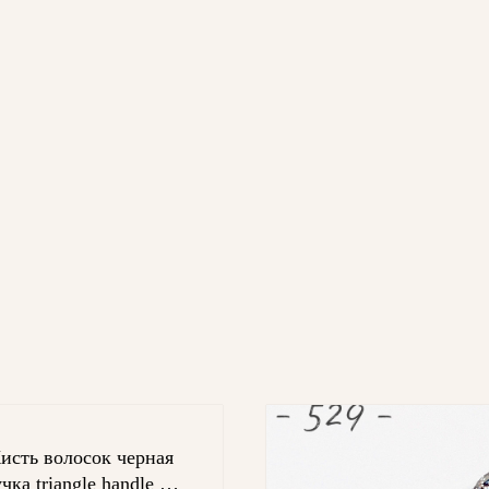
исть волосок черная
чка triangle handle 8#