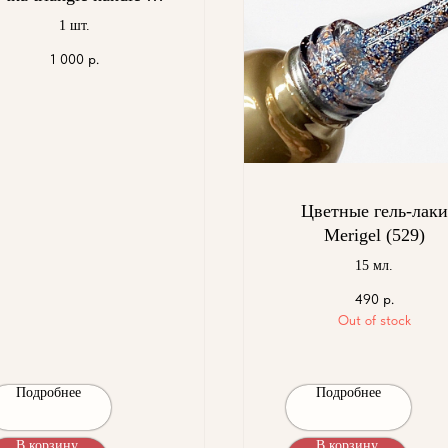
япония
1 шт.
1 000
р.
Цветные гель-лаки
Merigel (529)
15 мл.
490
р.
Out of stock
Подробнее
Подробнее
В корзину
В корзину