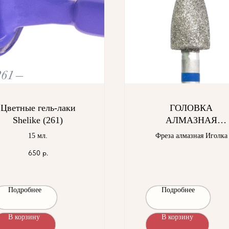
Цветные гель-лаки
ГОЛОВКА
Shelike (261)
АЛМАЗНАЯ
ГСАИ-5,0П-10С
15 мл.
Фреза алмазная Иголка
650
р.
Подробнее
Подробнее
В корзину
В корзину