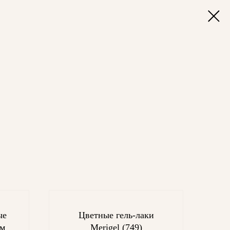
ые
Цветные гель-лаки
ом
Merigel (749)