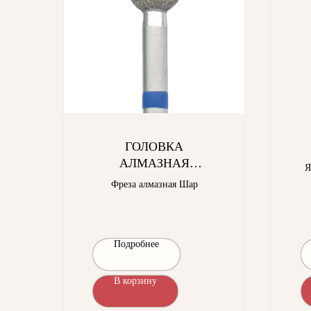
ГОЛОВКА
АЛМАЗНАЯ
Я
ГСАШ-5,0П-С
эф
Фреза алмазная Шар
п
Подробнее
В корзину