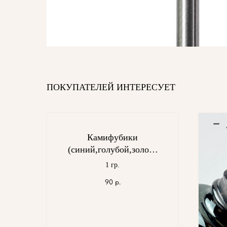
ПОКУПАТЕЛЕЙ ИНТЕРЕСУЕТ
Камифубики
(синий,голубой,золото
й) S3-S12 MIX
1 гр.
90
р.