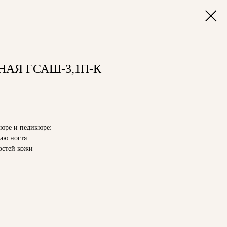
АЯ ГСАШ-3,1П-К
юре и педикюре:
аю ногтя
остей кожи