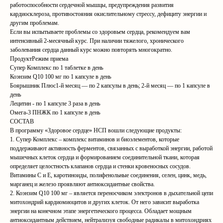
работоспособности сердечной мышцы, предупреждения развития
кардиосклероза, противостояния окислительному стрессу, дефициту энергии и
другим проблемам.
Если вы испытываете проблемы со здоровьем сердца, рекомендуем вам
интенсивный 2-месячный курс. При наличии тяжелого, хронического
заболевания сердца данный курс можно повторять многократно.
ПродуктРежим приема
Супер Комплекс по 1 таблетке в день
Коэнзим Q10 100 мг по 1 капсуле в день
Боярышник Плюс1-й месяц — по 2 капсулы в день; 2-й месяц — по 1 капсуле в
день
Лецитин - по 1 капсуле 3 раза в день
Омега-3 ПНЖК по 1 капсуле в день
СОСТАВ
В программу «Здоровое сердце» НСП вошли следующие продукты:
1. Супер Комплекс – комплекс витаминов и биоэлементов, которые
поддерживают активность ферментов, связанных с выработкой энергии, работой
мышечных клеток сердца и формированием соединительной ткани, которая
определяет целостность клапанов сердца и стенки кровеносных сосудов.
Витамины С и Е, каротиноиды, полифенольные соединения, селен, цинк, медь,
марганец и железо проявляют антиоксидантные свойства.
2. Коэнзим Q10 100 мг – является переносчиком электронов в дыхательной цепи
митохондрий кардиомиоцитов и других клеток. От него зависит выработка
энергии на конечном этапе энергетического процесса. Обладает мощным
антиоксидантным действием, нейтрализуя свободные радикалы в митохондриях