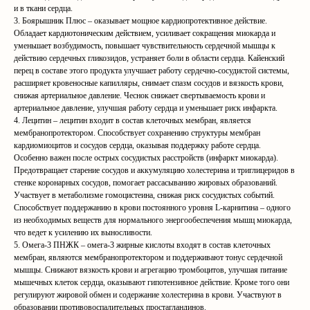
и в ткани сердца.
3. Боярышник Плюс – оказывает мощное кардиопротективное действие.
Обладает кардиотоническим действием, усиливает сокращения миокарда и
уменьшает возбудимость, повышает чувствительность сердечной мышцы к
действию сердечных гликозидов, устраняет боли в области сердца. Кайенский
перец в составе этого продукта улучшает работу сердечно-сосудистой системы,
расширяет кровеносные капилляры, снимает спазм сосудов и вязкость крови,
снижая артериальное давление. Чеснок снижает свертываемость крови и
артериальное давление, улучшая работу сердца и уменьшает риск инфаркта.
4. Лецитин – лецитин входит в состав клеточных мембран, является
мембранопротектором. Способствует сохранению структуры мембран
кардиомиоцитов и сосудов сердца, оказывая поддержку работе сердца.
Особенно важен после острых сосудистых расстройств (инфаркт миокарда).
Предотвращает старение сосудов и аккумуляцию холестерина и триглицеридов в
стенке коронарных сосудов, помогает рассасыванию жировых образований.
Участвует в метаболизме гомоцистеина, снижая риск сосудистых событий.
Способствует поддержанию в крови постоянного уровня L-карнитина – одного
из необходимых веществ для нормального энергообеспечения мышц миокарда,
что ведет к усилению их выносливости.
5. Омега-3 ПНЖК – омега-3 жирные кислоты входят в состав клеточных
мембран, являются мембранопротектором и поддерживают тонус сердечной
мышцы. Снижают вязкость крови и агрегацию тромбоцитов, улучшая питание
мышечных клеток сердца, оказывают гипотензивное действие. Кроме того они
регулируют жировой обмен и содержание холестерина в крови. Участвуют в
образовании противовоспалительных простагландинов.