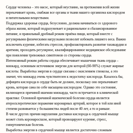
Сердце человека – это насос, который неустанно, на протяжении всей жизни
перекачивает кровь, снабжая все органы и ткани нашего организма кислородом
и питательными веществами.
Поддержка здоровья сердца, безусловно, должна начинаться со здорового
образа жизни, который подразумевает и рациональное и сбалансированное
питание, и правильный дробный режим приёма пищи, который вместе с
регулярными физическими нагрузками позволит избежать лишнего веса. Важно
исключить курение, избегать стрессов, профилактировать развитие тахикардии и
аритмии, проходить регулярное, квалифицированное медицинское обследование
при появлении тревожных симптомов со стороны сердца.
Интенсивный режим работы сердца обеспечивает мышечная ткань сердца –
миокард, основным источником энергии для которой (60-90%) служат жирные
кислоты. Выработка энергии в сердце связана с окислением глюкозы, а это
значит, что миокард очень чувствителен к недостатку кислорода. Казалось бы,
дефицита кислорода в сердце быть не должно, поскольку оно перекачивает
кровь, которая сама по себе насыщена кислородом. Однако это состояние,
являющееся причиной ишемии миокарда, часто встречается в клинической
практике. Основной причиной ишемической болезни сердца является
атеросклеротическое поражение коронарных артерий, которое в той или иной
степени развивается у большинства людей после 40 лет, а то и раньше.
В числе других причин нарушения доставки кислорода к сердечной мышце
может стать коронароспазм, который провоцируют курение, стресс,
гипертоническая болезнь.
Выработка энергии в сердечной мышце является достаточно сложным