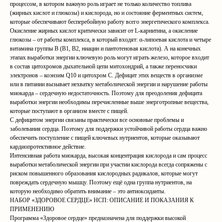
процессом, в котором важную роль играет не только количество топлива
(жирных кислот и глюкозы) и кислорода, но и состояние ферментных систем,
которые обеспечивают бесперебойную работу всего энергетического комплекса.
Окисление жирных кислот критически зависит от L-карнитина, а окисление
глюкозы – от работы комплекса, в который входят: α-липоевая кислота и четыре
витамина группы В (В1, В2, ниацин и пантотеновая кислота). А на конечных
этапах выработки энергии ключевую роль могут играть железо, которое входит
в состав цитохромов дыхательной цепи митохондрий, а также переносчики
электронов – коэнзим Q10 и цитохром С. Дефицит этих веществ в организме
или в питании вызывает нехватку метаболической энергии и нарушение работы
миокарда – сердечную недостаточность. Поэтому для преодоления дефицита
выработки энергии необходимы перечисленные выше энерготропные вещества,
которые поступают в организм вместе с пищей.
С дефицитом энергии связаны практически все основные проблемы и
заболевания сердца. Поэтому для поддержки устойчивой работы сердца важно
обеспечить поступление с пищей ключевых нутриентов, которые оказывают
кардиопротективное действие.
Интенсивная работа миокарда, высокая концентрация кислорода и сам процесс
выработки метаболической энергии при участии кислорода всегда сопряжены с
риском повышенного образования кислородных радикалов, которые могут
повреждать сердечную мышцу. Поэтому ещё одна группа нутриентов, на
которую необходимо обратить внимание – это антиоксиданты.
НАБОР «ЗДОРОВОЕ СЕРДЦЕ» НСП: ОПИСАНИЕ И ПОКАЗАНИЯ К
ПРИМЕНЕНИЮ
Программа «Здоровое сердце» предназначена для поддержки высокой