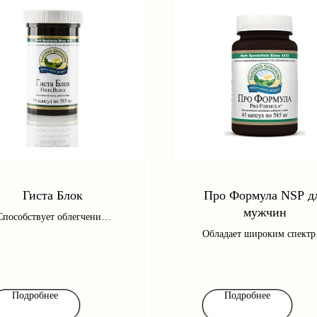
Гиста Блок
Про Формула NSP д
мужчин
Способствует облегчению
ыхания при респираторных
Обладает широким спектр
и аллергических
действия на репродуктив
заболеваниях
и мочевыделительную
систему мужского
организма.
Подробнее
Подробнее