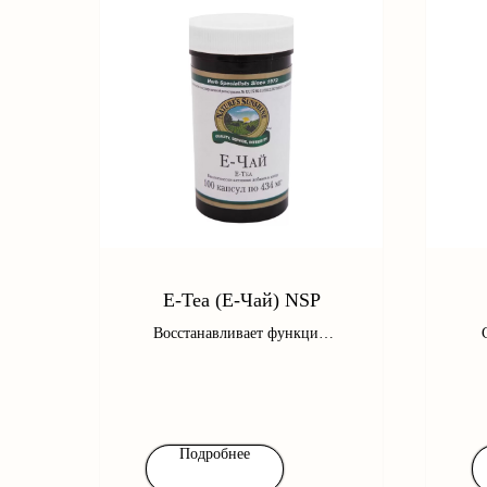
E-Tea (Е-Чай) NSP
Восстанавливает функцию
печени, поджелудочной
д
железы, почек, а также
выводит токсины и шлаки.
Подробнее