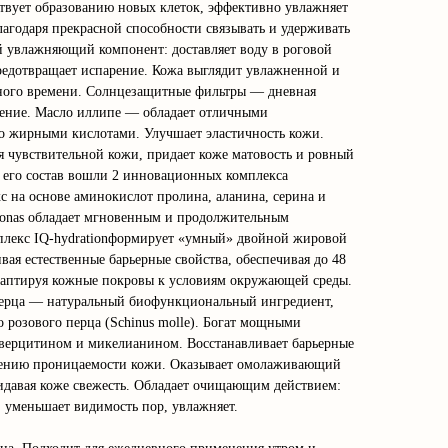
твует образованию новых клеток, эффективно увлажняет
лагодаря прекрасной способности связывать и удерживать
ый увлажняющий компонент: доставляет воду в роговой
предотвращает испарение. Кожа выглядит увлажненной и
льного времени. Солнцезащитные фильтры — дневная
рение. Масло иллипе — обладает отличными
о жирными кислотами. Улучшает эластичность кожи.
 чувствительной кожи, придает коже матовость и ровный
 в его состав вошли 2 инновационных комплекса
с на основе аминокислот пролина, аланина, серина и
omonas обладает мгновенным и продолжительным
лекс IQ-hydrationформирует «умный» двойной жировой
вая естественные барьерные свойства, обеспечивая до 48
даптируя кожные покровы к условиям окружающей среды.
 перца — натуральный биофункциональный ингредиент,
 розового перца (Schinus molle). Богат мощными
ерцитином и микелианином. Восстанавливает барьерные
шению проницаемости кожи. Оказывает омолаживающий
идавая коже свежесть. Обладает очищающим действием:
, уменьшает видимость пор, увлажняет.