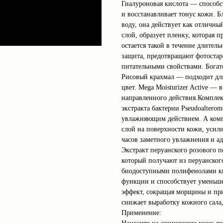
Гиалуроновая кислота — способс
и восстанавливает тонус кожи. Б
воду, она действует как отличн
слой, образует пленку, которая 
остается такой в течение длите
защита, предотвращают фотоста
питательными свойствами. Богат
Рисовый крахмал — подходит для
цвет. Mega Moisturizer Active —
направленного действия.Комплек
экстракта бактерии Pseudoalter
увлажняющим действием. А комп
слой на поверхности кожи, усили
часов заметного увлажнения и а
Экстракт перуанского розового
который получают из перуанского
биодоступными полифенолами кв
функции и способствует умень
эффект, сокращая морщины и пр
снижает выработку кожного сала
Применение: