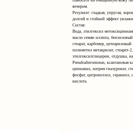
Наносите на очищенную кожу ли
вечером.
Результат: гладкая, упругая, хо
долгий и стойкий эффект увлажн
Состав:
Вода, этилгексил метоксициннам
масло семян иллипа, бензиловый 
стеарат, карбомер, цетеариловый
полиметил метакрилат, стеарет-2
этилгексилглицерин, отдушка, на
Pseudoalteromonas, ксантановая 
циннамал, натрия гиалуронат, ст
фосфат, цитронеллол, гераниол, 
кислота.