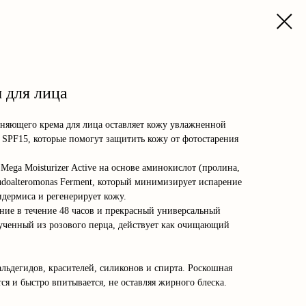
 для лица
жняющего крема для лица оставляет кожу увлажненной
 SPF15, которые помогут защитить кожу от фотостарения
ega Moisturizer Active на основе аминокислот (пролина,
eudoalteromonas Ferment, который минимизирует испарение
идермиса и регенерирует кожу.
ие в течение 48 часов и прекрасный универсальный
ученный из розового перца, действует как очищающий
льдегидов, красителей, силиконов и спирта. Роскошная
тся и быстро впитывается, не оставляя жирного блеска.