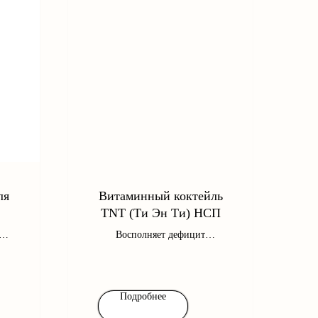
ля
Витаминный коктейль
TNT (Ти Эн Ти) НСП
ом
Восполняет дефицит
ную
витаминов, минералов и
пищевых волокон в рационе,
дает энергию на целый день
Подробнее