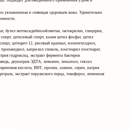
ца. Подходит для ежедневного применения утром и
рошо увлажненная и сияющая здоровьем кожа. Удивительно
енности.
ат, бутил метоксидибензойлметан, октокрилен, глицерин,
спирт, цетиловый спирт, калия цетил фосфат, цетил
 спирт, цетеарет-12, рисовый крахмал, изопентилдиол,
, пропанедиол, каприлил гликоль, изостеарил изостеарат,
трия гидроксид, экстракт фермента бактерии
камедь, двунатрия ЭДТА, лимонен, линалоол, гексил
еариновая кислота, BHT, пролин, аланин, серин, натрия
цитраль, экстракт перуанского перца, токоферол, лимонная