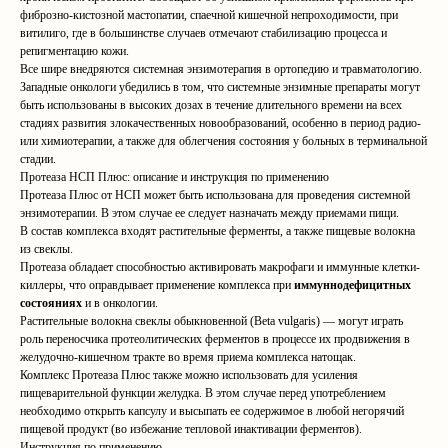
фиброзно-кистозной мастопатии, спаечной кишечной непроходимости, при
витилиго, где в большинстве случаев отмечают стабилизацию процесса и
репигментацию кожи.
Все шире внедряются системная энзимотерапия в ортопедию и травматологию.
Западные онкологи убедились в том, что системные энзимные препараты могут
быть использованы в высоких дозах в течение длительного времени на всех
стадиях развития злокачественных новообразований, особенно в период радио-
или химиотерапии, а также для облегчения состояния у больных в терминальной
стадии.
Протеаза НСП Плюс: описание и инструкция по применению
Протеаза Плюс от НСП может быть использована для проведения системной
энзимотерапии. В этом случае ее следует назначать между приемами пищи.
В состав комплекса входят растительные ферменты, а также пищевые волокна
из свеклы.
Протеаза обладает способностью активировать макрофаги и иммунные клетки-
киллеры, что оправдывает применение комплекса при
иммуннодефицитных
состояниях
и в онкологии.
Растительные волокна свеклы обыкновенной (Beta vulgaris) — могут играть
роль переносчика протеолитических ферментов в процессе их продвижения в
желудочно-кишечном тракте во время приема комплекса натощак.
Комплекс Протеаза Плюс также можно использовать для усиления
пищеварительной функции желудка. В этом случае перед употреблением
необходимо открыть капсулу и высыпать ее содержимое в любой негорячий
пищевой продукт (во избежание тепловой инактивации ферментов).
Инструкция по применению