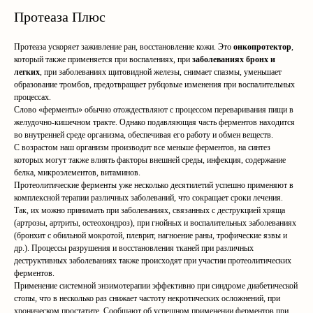
Протеаза Плюс
Протеаза ускоряет заживление ран, восстановление кожи. Это
онкопротектор
,
который также применяется при воспалениях, при
заболеваниях бронх и
легких
, при заболеваниях щитовидной железы, снимает спазмы, уменьшает
образование тромбов, предотвращает рубцовые изменения при воспалительных
процессах.
Слово «ферменты» обычно отождествляют с процессом переваривания пищи в
желудочно-кишечном тракте. Однако подавляющая часть ферментов находится
во внутренней среде организма, обеспечивая его работу и обмен веществ.
С возрастом наш организм производит все меньше ферментов, на синтез
которых могут также влиять факторы внешней среды, инфекция, содержание
белка, микроэлементов, витаминов.
Протеолитические ферменты уже несколько десятилетий успешно применяют в
комплексной терапии различных заболеваний, что сокращает сроки лечения.
Так, их можно принимать при заболеваниях, связанных с деструкцией хряща
(артрозы, артриты, остеохондроз), при гнойных и воспалительных заболеваниях
(бронхит с обильной мокротой, плеврит, нагноение раны, трофические язвы и
др.). Процессы разрушения и восстановления тканей при различных
деструктивных заболеваниях также происходят при участии протеолитических
ферментов.
Применение системной энзимотерапии эффективно при синдроме диабетической
стопы, что в несколько раз снижает частоту некротических осложнений, при
хроническом простатите. Сообщают об успешном применении ферментов при