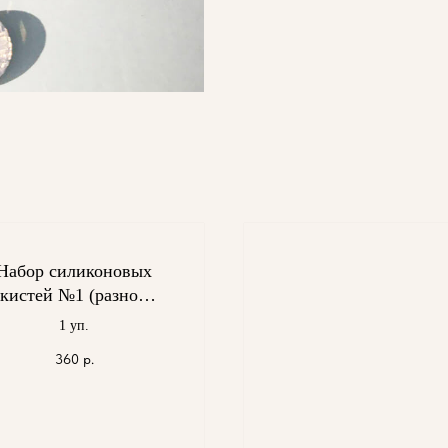
Набор силиконовых
кистей №1 (разной
формы) для акрила
1 уп.
(5шт) белая ручка
360
р.