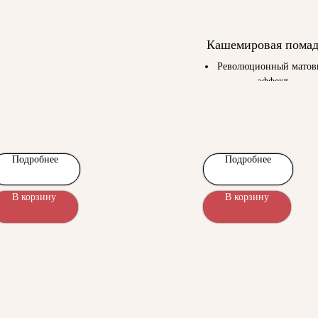
Кашемировая помад
Революционный матов
эффект
3D-финиш, благодар
плотному покрытию
Глубокий цвет, мягко
сияние и максимальн
комфорт
Подробнее
Подробнее
В корзину
В корзину