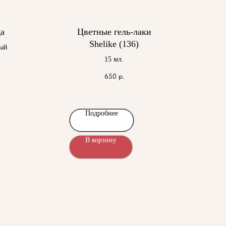
а
Цветные гель-лаки
Shelike (136)
ый
15 мл.
я
650
р.
е
ый
Подробнее
В корзину