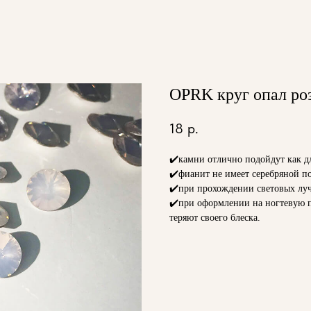
OPRK круг опал ро
18
р.
✔️камни отлично подойдут как дл
✔️фианит не имеет серебряной п
✔️при прохождении световых луче
✔️при оформлении на ногтевую п
теряют своего блеска.